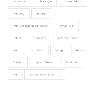
Lionel Messi
Malargüe
manuel adorni
Mendoza
minería
Municipalidad de San Rafael
Omar Félix
Policía
pronóstico
reforma laboral
river
San Rafael
tiempo
turismo
Turistas
Ulpiano Suarez
Vendimia
YPF
“La Garrafa en tu Barrio”