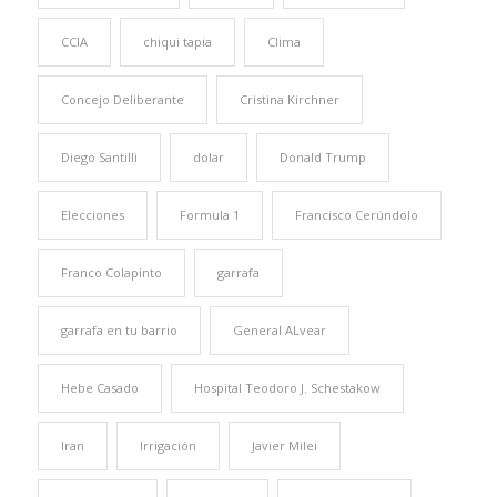
CCIA
chiqui tapia
Clima
Concejo Deliberante
Cristina Kirchner
Diego Santilli
dolar
Donald Trump
Elecciones
Formula 1
Francisco Cerúndolo
Franco Colapinto
garrafa
garrafa en tu barrio
General ALvear
Hebe Casado
Hospital Teodoro J. Schestakow
Iran
Irrigación
Javier Milei