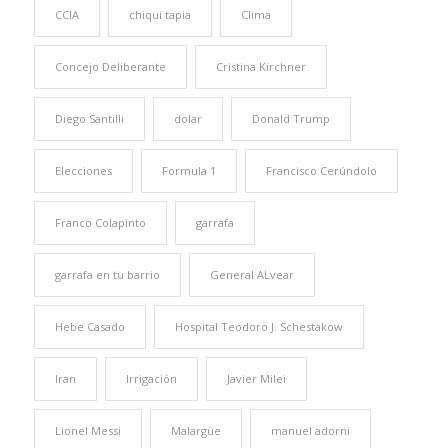
CCIA
chiqui tapia
Clima
Concejo Deliberante
Cristina Kirchner
Diego Santilli
dolar
Donald Trump
Elecciones
Formula 1
Francisco Cerúndolo
Franco Colapinto
garrafa
garrafa en tu barrio
General ALvear
Hebe Casado
Hospital Teodoro J. Schestakow
Iran
Irrigación
Javier Milei
Lionel Messi
Malargüe
manuel adorni