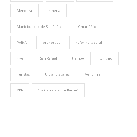
Mendoza
minería
Municipalidad de San Rafael
Omar Félix
Policía
pronóstico
reforma laboral
river
San Rafael
tiempo
turismo
Turistas
Ulpiano Suarez
Vendimia
YPF
“La Garrafa en tu Barrio”