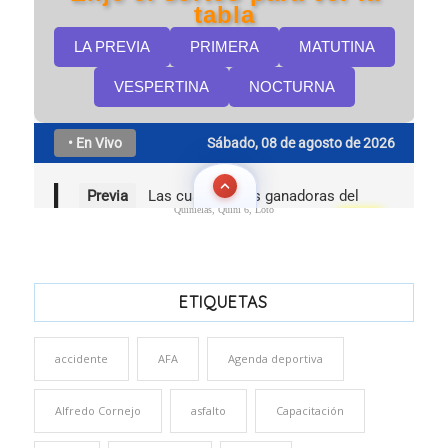
Quinielas, Quini 6, Loto
ETIQUETAS
accidente
AFA
Agenda deportiva
Alfredo Cornejo
asfalto
Capacitación