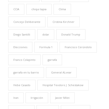
CCIA
chiqui tapia
Clima
Concejo Deliberante
Cristina Kirchner
Diego Santilli
dolar
Donald Trump
Elecciones
Formula 1
Francisco Cerúndolo
Franco Colapinto
garrafa
garrafa en tu barrio
General ALvear
Hebe Casado
Hospital Teodoro J. Schestakow
Iran
Irrigación
Javier Milei