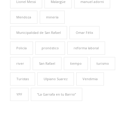
Lionel Messi
Malargüe
manuel adorni
Mendoza
minería
Municipalidad de San Rafael
Omar Félix
Policía
pronóstico
reforma laboral
river
San Rafael
tiempo
turismo
Turistas
Ulpiano Suarez
Vendimia
YPF
“La Garrafa en tu Barrio”