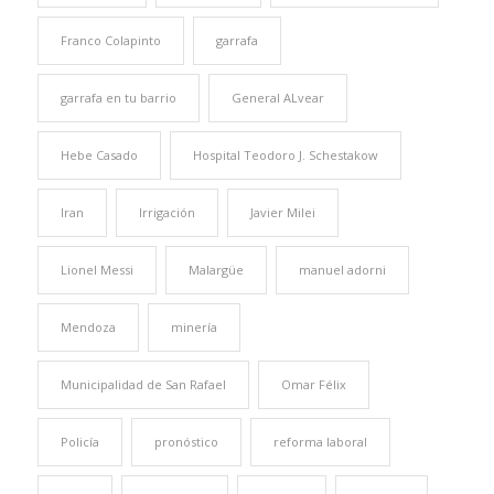
Franco Colapinto
garrafa
garrafa en tu barrio
General ALvear
Hebe Casado
Hospital Teodoro J. Schestakow
Iran
Irrigación
Javier Milei
Lionel Messi
Malargüe
manuel adorni
Mendoza
minería
Municipalidad de San Rafael
Omar Félix
Policía
pronóstico
reforma laboral