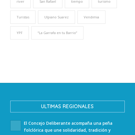
river
San Rafael
tiempo
turismo
Turistas
Ulpiano Suarez
Vendimia
YPF
“La Garrafa en tu Barrio”
ULTIMAS REGIONALES
El Concejo Deliberante acompaña una peña
folclórica que une solidaridad, tradición y