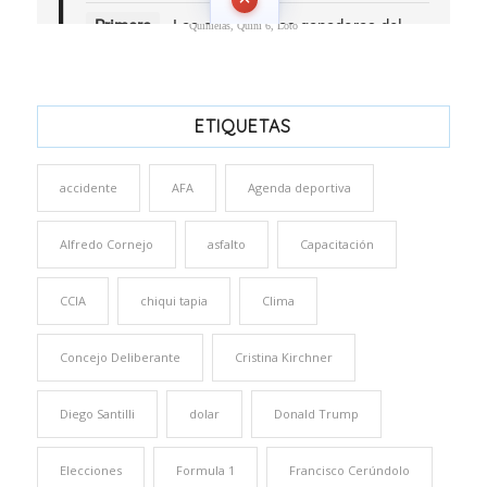
Quinielas, Quini 6, Loto
ETIQUETAS
accidente
AFA
Agenda deportiva
Alfredo Cornejo
asfalto
Capacitación
CCIA
chiqui tapia
Clima
Concejo Deliberante
Cristina Kirchner
Diego Santilli
dolar
Donald Trump
Elecciones
Formula 1
Francisco Cerúndolo