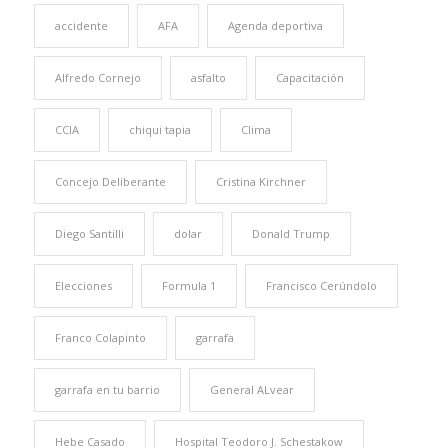
accidente
AFA
Agenda deportiva
Alfredo Cornejo
asfalto
Capacitación
CCIA
chiqui tapia
Clima
Concejo Deliberante
Cristina Kirchner
Diego Santilli
dolar
Donald Trump
Elecciones
Formula 1
Francisco Cerúndolo
Franco Colapinto
garrafa
garrafa en tu barrio
General ALvear
Hebe Casado
Hospital Teodoro J. Schestakow