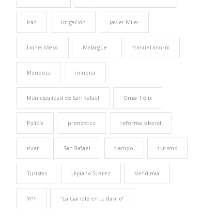
Iran
Irrigación
Javier Milei
Lionel Messi
Malargüe
manuel adorni
Mendoza
minería
Municipalidad de San Rafael
Omar Félix
Policía
pronóstico
reforma laboral
river
San Rafael
tiempo
turismo
Turistas
Ulpiano Suarez
Vendimia
YPF
“La Garrafa en tu Barrio”