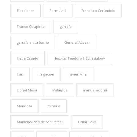
Elecciones
Formula 1
Francisco Cerúndolo
Franco Colapinto
garrafa
garrafa en tu barrio
General ALvear
Hebe Casado
Hospital Teodoro J. Schestakow
Iran
Irrigación
Javier Milei
Lionel Messi
Malargüe
manuel adorni
Mendoza
minería
Municipalidad de San Rafael
Omar Félix