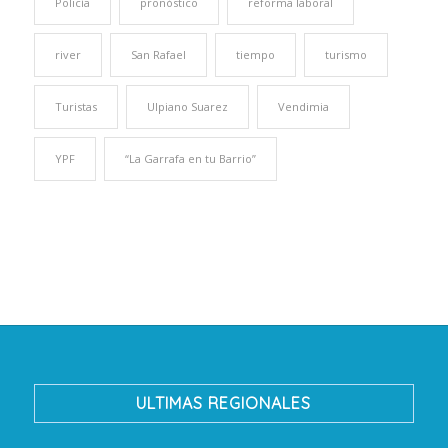
Policía
pronóstico
reforma laboral
river
San Rafael
tiempo
turismo
Turistas
Ulpiano Suarez
Vendimia
YPF
“La Garrafa en tu Barrio”
ULTIMAS REGIONALES