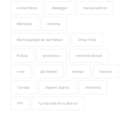
Lionel Messi
Malargüe
manuel adorni
Mendoza
minería
Municipalidad de San Rafael
Omar Félix
Policía
pronóstico
reforma laboral
river
San Rafael
tiempo
turismo
Turistas
Ulpiano Suarez
Vendimia
YPF
“La Garrafa en tu Barrio”