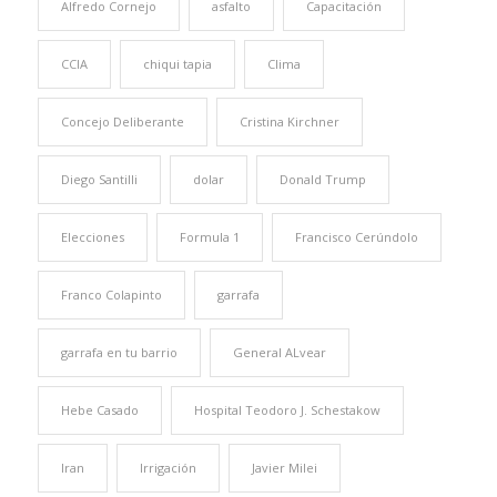
Alfredo Cornejo
asfalto
Capacitación
CCIA
chiqui tapia
Clima
Concejo Deliberante
Cristina Kirchner
Diego Santilli
dolar
Donald Trump
Elecciones
Formula 1
Francisco Cerúndolo
Franco Colapinto
garrafa
garrafa en tu barrio
General ALvear
Hebe Casado
Hospital Teodoro J. Schestakow
Iran
Irrigación
Javier Milei