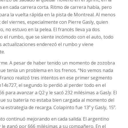
 en cada carrera corta. Ritmo de carrera había, pero
para la vuelta rápida en la pista de Montreal. Al menos
t del viernes, especialmente con Pierre Gasly, quien
 no estuvo en la pelea. El francés lleva ya dos
o el rumbo, que se siente incómodo con el auto, todo
as actualizaciones enderezó el rumbo y viene
te.
 firme. A pesar de haber tenido un momento de zozobra
 que tenía un problema en los frenos. “No vemos nada
 Franco realizó tres intentos en ese primer segmento
m14s727, el segundo lo perdió al perder todo en el
466 para avanzar a Q2 y le sacó 232 milésimas a Gasly. El
ue su batería no estaba bien cargada al momento del
na estrategia de recarga. Colapinto fue 13º y Gasly, 15º.
nto continuó mejorando en cada salida. El argentino
 le ganó por 666 milésimas a su compañero. En el