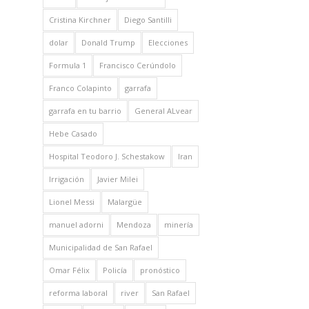
Cristina Kirchner
Diego Santilli
dolar
Donald Trump
Elecciones
Formula 1
Francisco Cerúndolo
Franco Colapinto
garrafa
garrafa en tu barrio
General ALvear
Hebe Casado
Hospital Teodoro J. Schestakow
Iran
Irrigación
Javier Milei
Lionel Messi
Malargüe
manuel adorni
Mendoza
minería
Municipalidad de San Rafael
Omar Félix
Policía
pronóstico
reforma laboral
river
San Rafael