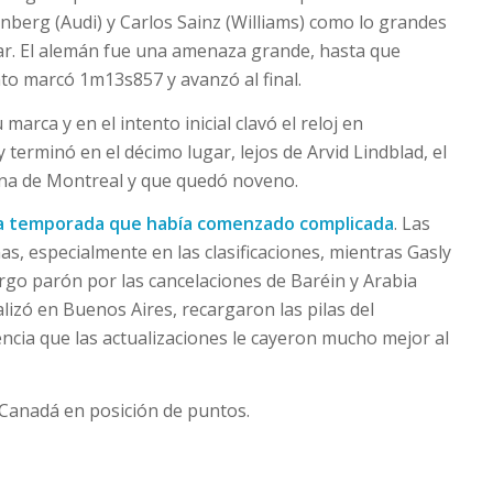
enberg (Audi) y Carlos Sainz (Williams) como lo grandes
gar. El alemán fue una amenaza grande, hasta que
nto marcó 1m13s857 y avanzó al final.
marca y en el intento inicial clavó el reloj en
terminó en el décimo lugar, lejos de Arvid Lindblad, el
mana de Montreal y que quedó noveno.
na temporada que había comenzado complicada
. Las
s, especialmente en las clasificaciones, mientras Gasly
argo parón por las cancelaciones de Baréin y Arabia
lizó en Buenos Aires, recargaron las pilas del
encia que las actualizaciones le cayeron mucho mejor al
 Canadá en posición de puntos.