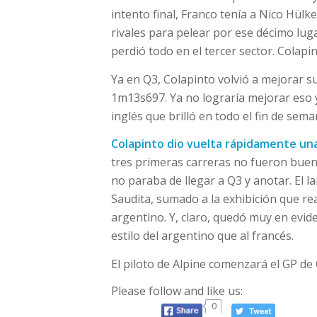
intento final, Franco tenía a Nico Hülk
rivales para pelear por ese décimo lu
perdió todo en el tercer sector. Colapi
Ya en Q3, Colapinto volvió a mejorar su 
1m13s697. Ya no lograría mejorar eso y 
inglés que brilló en todo el fin de se
Colapinto dio vuelta rápidamente u
tres primeras carreras no fueron buena
no paraba de llegar a Q3 y anotar. El l
Saudita, sumado a la exhibición que rea
argentino. Y, claro, quedó muy en evid
estilo del argentino que al francés.
El piloto de Alpine comenzará el GP de
Please follow and like us:
0