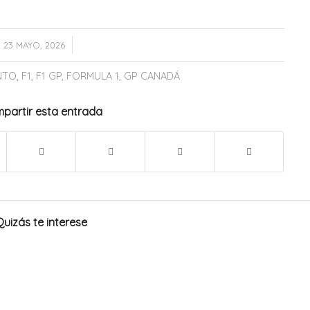
/
23 MAYO, 2026
NTO
,
F1
,
F1 GP
,
FORMULA 1
,
GP CANADÁ
partir esta entrada
Quizás te interese