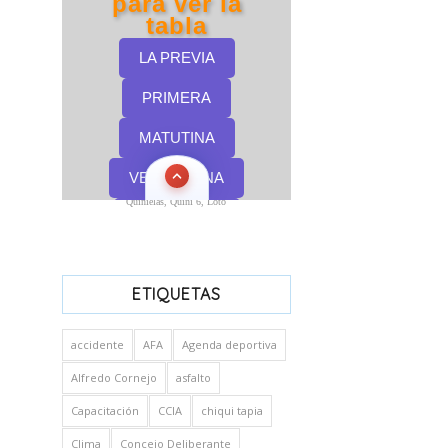
Quinielas, Quini 6, Loto
ETIQUETAS
accidente
AFA
Agenda deportiva
Alfredo Cornejo
asfalto
Capacitación
CCIA
chiqui tapia
Clima
Concejo Deliberante