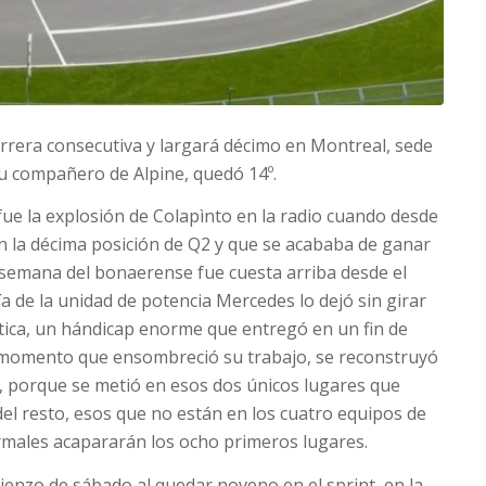
arrera consecutiva y largará décimo en Montreal, sede
 su compañero de Alpine, quedó 14º.
fue la explosión de Colapìnto en la radio cuando desde
n la décima posición de Q2 y que se acababa de ganar
de semana del bonaerense fue cuesta arriba desde el
a de la unidad de potencia Mercedes lo dejó sin girar
ctica, un hándicap enorme que entregó en un fin de
 momento que ensombreció su trabajo, se reconstruyó
ló, porque se metió en esos dos únicos lugares que
el resto, esos que no están en los cuatro equipos de
rmales acapararán los ocho primeros lugares.
enzo de sábado al quedar noveno en el sprint, en la