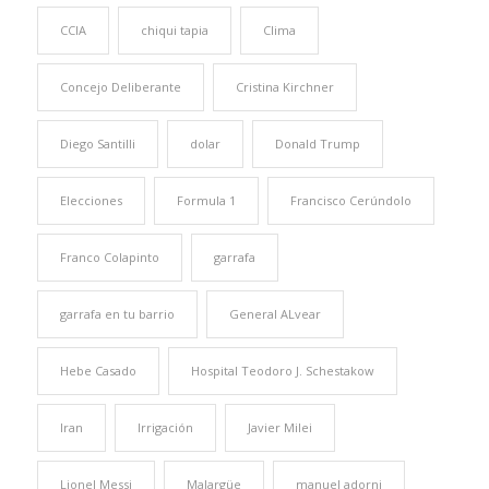
CCIA
chiqui tapia
Clima
Concejo Deliberante
Cristina Kirchner
Diego Santilli
dolar
Donald Trump
Elecciones
Formula 1
Francisco Cerúndolo
Franco Colapinto
garrafa
garrafa en tu barrio
General ALvear
Hebe Casado
Hospital Teodoro J. Schestakow
Iran
Irrigación
Javier Milei
Lionel Messi
Malargüe
manuel adorni