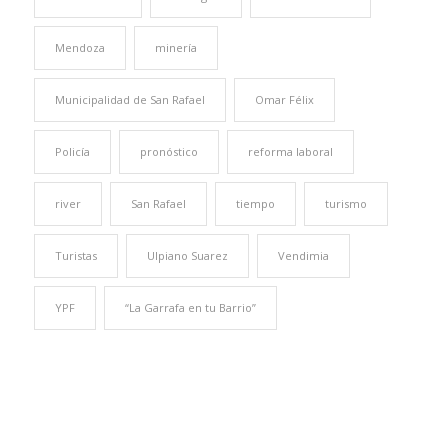
Mendoza
minería
Municipalidad de San Rafael
Omar Félix
Policía
pronóstico
reforma laboral
river
San Rafael
tiempo
turismo
Turistas
Ulpiano Suarez
Vendimia
YPF
“La Garrafa en tu Barrio”