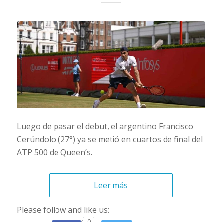
Luego de pasar el debut, el argentino Francisco
Cerúndolo (27°) ya se metió en cuartos de final del
ATP 500 de Queen’s.
Leer más
Please follow and like us:
0