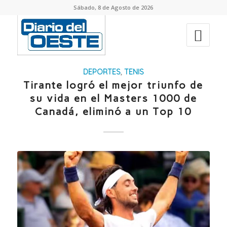
Sábado, 8 de Agosto de 2026
DEPORTES
,
TENIS
Tirante logró el mejor triunfo de
su vida en el Masters 1000 de
Canadá, eliminó a un Top 10