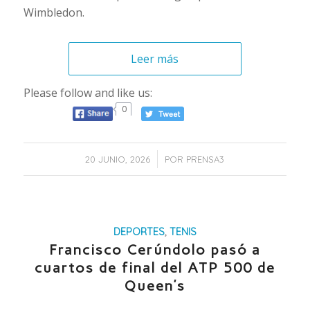
Wimbledon.
Leer más
Please follow and like us:
0
/
20 JUNIO, 2026
POR
PRENSA3
DEPORTES
,
TENIS
Francisco Cerúndolo pasó a
cuartos de final del ATP 500 de
Queen’s