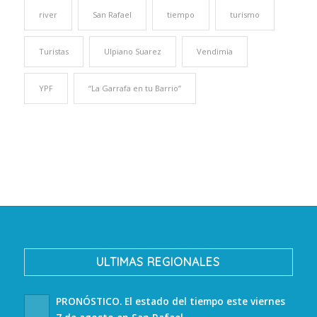
river
San Rafael
tiempo
turismo
Turistas
Ulpiano Suarez
Vendimia
YPF
“La Garrafa en tu Barrio”
ULTIMAS REGIONALES
PRONÓSTICO. El estado del tiempo este viernes