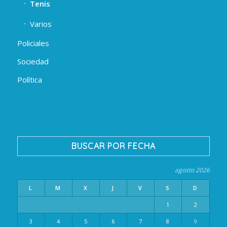
Tenis
Varios
Policiales
Sociedad
Política
BUSCAR POR FECHA
agosto 2026
L
M
X
J
V
S
D
1
2
3
4
5
6
7
8
9