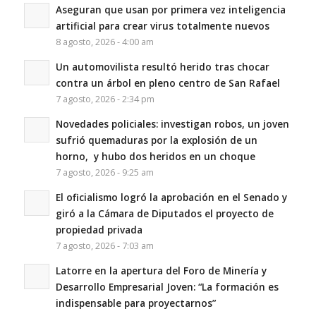
Aseguran que usan por primera vez inteligencia
artificial para crear virus totalmente nuevos
8 agosto, 2026 - 4:00 am
Un automovilista resultó herido tras chocar
contra un árbol en pleno centro de San Rafael
7 agosto, 2026 - 2:34 pm
Novedades policiales: investigan robos, un joven
sufrió quemaduras por la explosión de un
horno, y hubo dos heridos en un choque
7 agosto, 2026 - 9:25 am
El oficialismo logró la aprobación en el Senado y
giró a la Cámara de Diputados el proyecto de
propiedad privada
7 agosto, 2026 - 7:03 am
Latorre en la apertura del Foro de Minería y
Desarrollo Empresarial Joven: “La formación es
indispensable para proyectarnos”