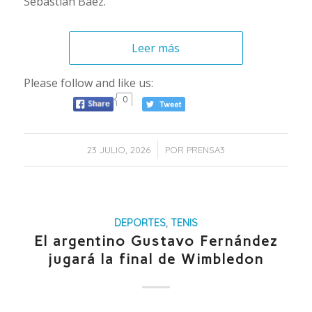
Sebastián Báez.
Leer más
Please follow and like us:
0
/
23 JULIO, 2026
POR
PRENSA3
DEPORTES
,
TENIS
El argentino Gustavo Fernández
jugará la final de Wimbledon