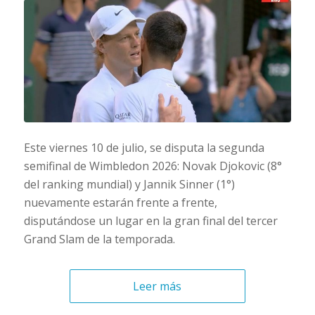
Este viernes 10 de julio, se disputa la segunda
semifinal de Wimbledon 2026: Novak Djokovic (8°
del ranking mundial) y Jannik Sinner (1°)
nuevamente estarán frente a frente,
disputándose un lugar en la gran final del tercer
Grand Slam de la temporada.
Leer más