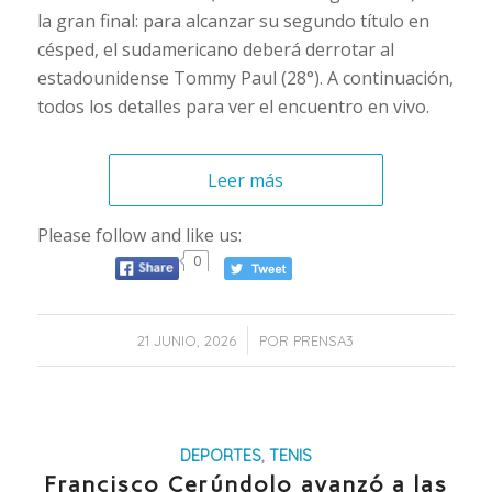
la gran final: para alcanzar su segundo título en
césped, el sudamericano deberá derrotar al
estadounidense Tommy Paul (28°). A continuación,
todos los detalles para ver el encuentro en vivo.
Leer más
Please follow and like us:
0
/
21 JUNIO, 2026
POR
PRENSA3
DEPORTES
,
TENIS
Francisco Cerúndolo avanzó a las