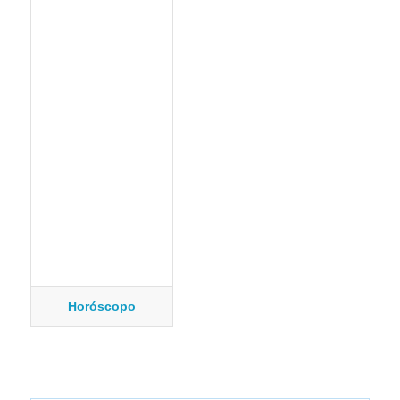
Horóscopo