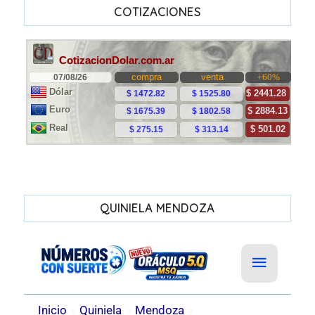
COTIZACIONES
QUINIELA MENDOZA