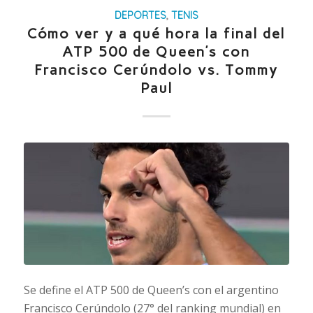
DEPORTES
,
TENIS
Cómo ver y a qué hora la final del
ATP 500 de Queen’s con
Francisco Cerúndolo vs. Tommy
Paul
Se define el ATP 500 de Queen’s con el argentino
Francisco Cerúndolo (27° del ranking mundial) en