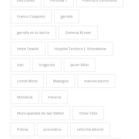
Elecciones
Formula 1
Francisco Cerúndolo
Franco Colapinto
garrafa
garrafa en tu barrio
General ALvear
Hebe Casado
Hospital Teodoro J. Schestakow
Iran
Irrigación
Javier Milei
Lionel Messi
Malargüe
manuel adorni
Mendoza
minería
Municipalidad de San Rafael
Omar Félix
Policía
pronóstico
reforma laboral