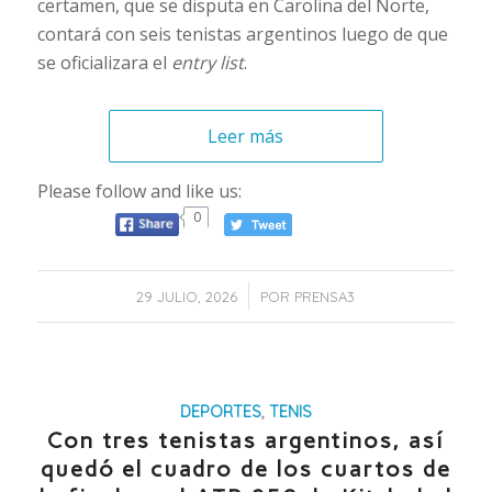
certamen, que se disputa en Carolina del Norte,
contará con seis tenistas argentinos luego de que
se oficializara el
entry list
.
Leer más
Please follow and like us:
0
/
29 JULIO, 2026
POR
PRENSA3
DEPORTES
,
TENIS
Con tres tenistas argentinos, así
quedó el cuadro de los cuartos de