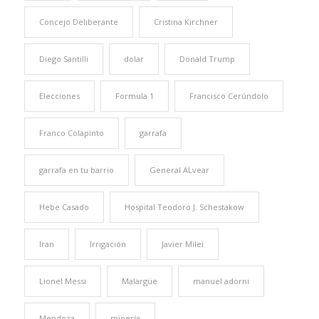
Concejo Deliberante
Cristina Kirchner
Diego Santilli
dolar
Donald Trump
Elecciones
Formula 1
Francisco Cerúndolo
Franco Colapinto
garrafa
garrafa en tu barrio
General ALvear
Hebe Casado
Hospital Teodoro J. Schestakow
Iran
Irrigación
Javier Milei
Lionel Messi
Malargüe
manuel adorni
Mendoza
minería