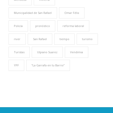
Municipalidad de San Rafael
Omar Félix
Policía
pronóstico
reforma laboral
river
San Rafael
tiempo
turismo
Turistas
Ulpiano Suarez
Vendimia
YPF
“La Garrafa en tu Barrio”