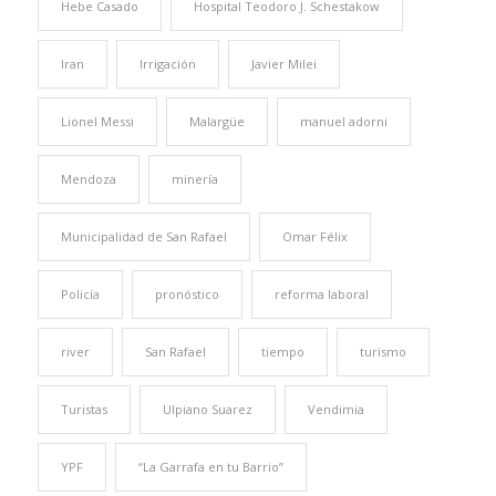
Hebe Casado
Hospital Teodoro J. Schestakow
Iran
Irrigación
Javier Milei
Lionel Messi
Malargüe
manuel adorni
Mendoza
minería
Municipalidad de San Rafael
Omar Félix
Policía
pronóstico
reforma laboral
river
San Rafael
tiempo
turismo
Turistas
Ulpiano Suarez
Vendimia
YPF
“La Garrafa en tu Barrio”