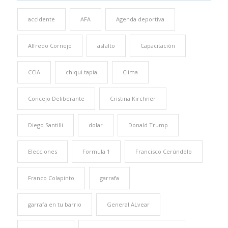
accidente
AFA
Agenda deportiva
Alfredo Cornejo
asfalto
Capacitación
CCIA
chiqui tapia
Clima
Concejo Deliberante
Cristina Kirchner
Diego Santilli
dolar
Donald Trump
Elecciones
Formula 1
Francisco Cerúndolo
Franco Colapinto
garrafa
garrafa en tu barrio
General ALvear