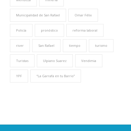
Municipalidad de San Rafael
Omar Félix
Policía
pronóstico
reforma laboral
river
San Rafael
tiempo
turismo
Turistas
Ulpiano Suarez
Vendimia
YPF
“La Garrafa en tu Barrio”