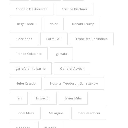
Concejo Deliberante
Cristina Kirchner
Diego Santilli
dolar
Donald Trump
Elecciones
Formula 1
Francisco Cerúndolo
Franco Colapinto
garrafa
garrafa en tu barrio
General ALvear
Hebe Casado
Hospital Teodoro J. Schestakow
Iran
Irrigación
Javier Milei
Lionel Messi
Malargüe
manuel adorni
Mendoza
minería