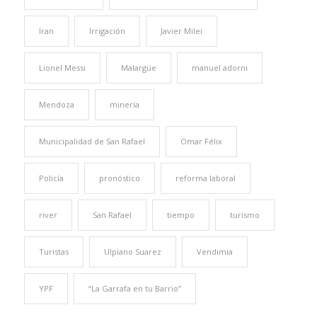
Iran
Irrigación
Javier Milei
Lionel Messi
Malargüe
manuel adorni
Mendoza
minería
Municipalidad de San Rafael
Omar Félix
Policía
pronóstico
reforma laboral
river
San Rafael
tiempo
turismo
Turistas
Ulpiano Suarez
Vendimia
YPF
“La Garrafa en tu Barrio”