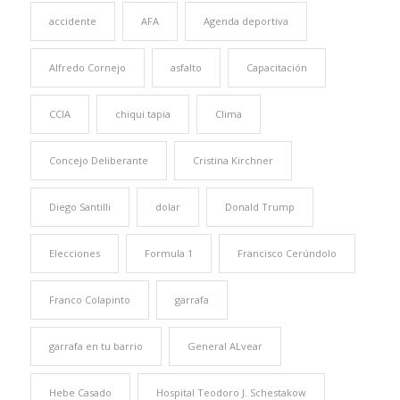
accidente
AFA
Agenda deportiva
Alfredo Cornejo
asfalto
Capacitación
CCIA
chiqui tapia
Clima
Concejo Deliberante
Cristina Kirchner
Diego Santilli
dolar
Donald Trump
Elecciones
Formula 1
Francisco Cerúndolo
Franco Colapinto
garrafa
garrafa en tu barrio
General ALvear
Hebe Casado
Hospital Teodoro J. Schestakow