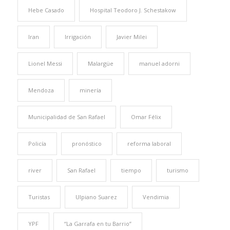
Hebe Casado
Hospital Teodoro J. Schestakow
Iran
Irrigación
Javier Milei
Lionel Messi
Malargüe
manuel adorni
Mendoza
minería
Municipalidad de San Rafael
Omar Félix
Policía
pronóstico
reforma laboral
river
San Rafael
tiempo
turismo
Turistas
Ulpiano Suarez
Vendimia
YPF
“La Garrafa en tu Barrio”