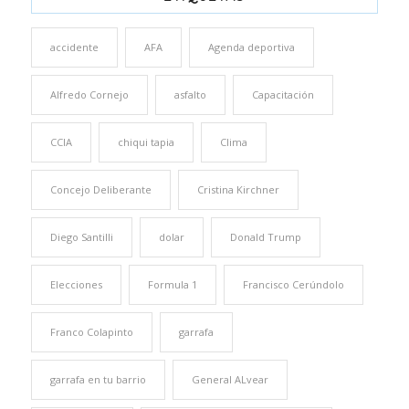
accidente
AFA
Agenda deportiva
Alfredo Cornejo
asfalto
Capacitación
CCIA
chiqui tapia
Clima
Concejo Deliberante
Cristina Kirchner
Diego Santilli
dolar
Donald Trump
Elecciones
Formula 1
Francisco Cerúndolo
Franco Colapinto
garrafa
garrafa en tu barrio
General ALvear