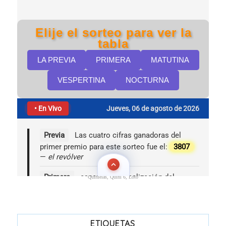
Quinielas, Quini 6, Loto
ETIQUETAS