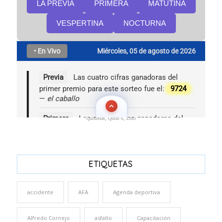
Quinielas, Quini 6, Loto
ETIQUETAS
accidente
AFA
Agenda deportiva
Alfredo Cornejo
asfalto
Capacitación