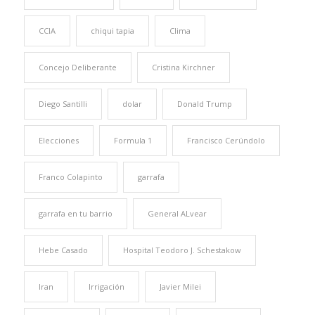
CCIA
chiqui tapia
Clima
Concejo Deliberante
Cristina Kirchner
Diego Santilli
dolar
Donald Trump
Elecciones
Formula 1
Francisco Cerúndolo
Franco Colapinto
garrafa
garrafa en tu barrio
General ALvear
Hebe Casado
Hospital Teodoro J. Schestakow
Iran
Irrigación
Javier Milei