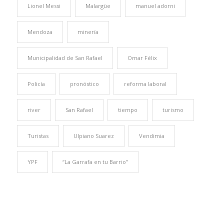
Lionel Messi
Malargüe
manuel adorni
Mendoza
minería
Municipalidad de San Rafael
Omar Félix
Policía
pronóstico
reforma laboral
river
San Rafael
tiempo
turismo
Turistas
Ulpiano Suarez
Vendimia
YPF
“La Garrafa en tu Barrio”