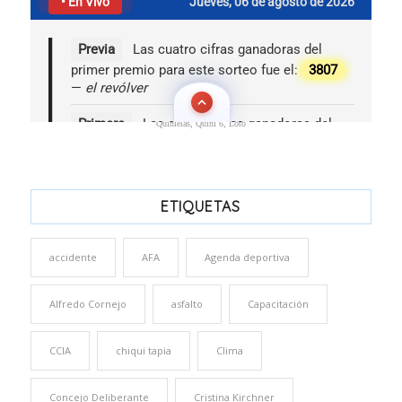
Quinielas, Quini 6, Loto
ETIQUETAS
accidente
AFA
Agenda deportiva
Alfredo Cornejo
asfalto
Capacitación
CCIA
chiqui tapia
Clima
Concejo Deliberante
Cristina Kirchner