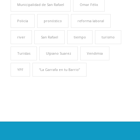
Municipalidad de San Rafael
Omar Félix
Policía
pronóstico
reforma laboral
river
San Rafael
tiempo
turismo
Turistas
Ulpiano Suarez
Vendimia
YPF
“La Garrafa en tu Barrio”