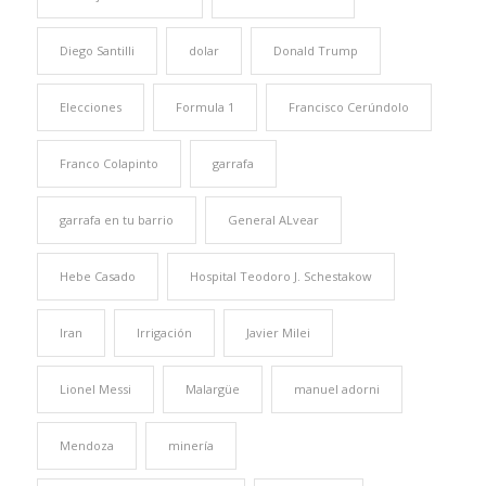
Diego Santilli
dolar
Donald Trump
Elecciones
Formula 1
Francisco Cerúndolo
Franco Colapinto
garrafa
garrafa en tu barrio
General ALvear
Hebe Casado
Hospital Teodoro J. Schestakow
Iran
Irrigación
Javier Milei
Lionel Messi
Malargüe
manuel adorni
Mendoza
minería