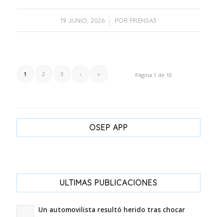
/
19 JUNIO, 2026
POR
PRENSA3
1
2
3
›
»
Página 1 de 10
OSEP APP
ULTIMAS PUBLICACIONES
Un automovilista resultó herido tras chocar