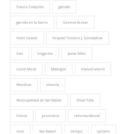
Franco Colapinto
garrafa
garrafa en tu barrio
General ALvear
Hebe Casado
Hospital Teodoro J. Schestakow
Iran
Irrigación
Javier Milei
Lionel Messi
Malargüe
manuel adorni
Mendoza
minería
Municipalidad de San Rafael
Omar Félix
Policía
pronóstico
reforma laboral
river
San Rafael
tiempo
turismo