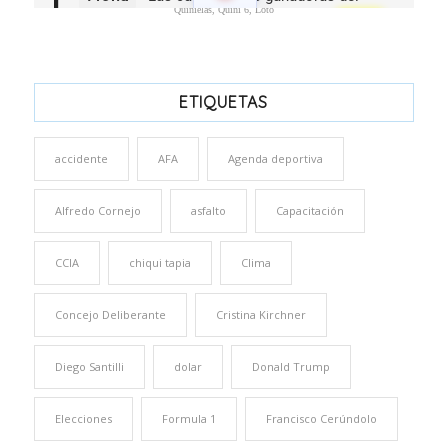
Quinielas, Quini 6, Loto
ETIQUETAS
accidente
AFA
Agenda deportiva
Alfredo Cornejo
asfalto
Capacitación
CCIA
chiqui tapia
Clima
Concejo Deliberante
Cristina Kirchner
Diego Santilli
dolar
Donald Trump
Elecciones
Formula 1
Francisco Cerúndolo