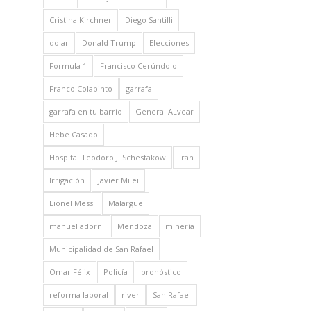
Cristina Kirchner
Diego Santilli
dolar
Donald Trump
Elecciones
Formula 1
Francisco Cerúndolo
Franco Colapinto
garrafa
garrafa en tu barrio
General ALvear
Hebe Casado
Hospital Teodoro J. Schestakow
Iran
Irrigación
Javier Milei
Lionel Messi
Malargüe
manuel adorni
Mendoza
minería
Municipalidad de San Rafael
Omar Félix
Policía
pronóstico
reforma laboral
river
San Rafael