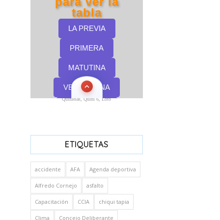
Quinielas, Quini 6, Loto
ETIQUETAS
accidente
AFA
Agenda deportiva
Alfredo Cornejo
asfalto
Capacitación
CCIA
chiqui tapia
Clima
Concejo Deliberante