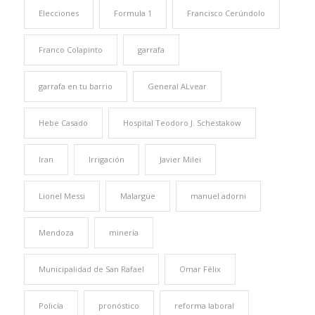
Elecciones
Formula 1
Francisco Cerúndolo
Franco Colapinto
garrafa
garrafa en tu barrio
General ALvear
Hebe Casado
Hospital Teodoro J. Schestakow
Iran
Irrigación
Javier Milei
Lionel Messi
Malargüe
manuel adorni
Mendoza
minería
Municipalidad de San Rafael
Omar Félix
Policía
pronóstico
reforma laboral