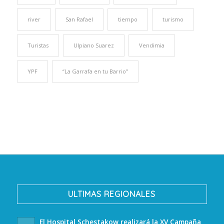
river
San Rafael
tiempo
turismo
Turistas
Ulpiano Suarez
Vendimia
YPF
“La Garrafa en tu Barrio”
ULTIMAS REGIONALES
El Hospital Schestakow realizará la XV Campaña