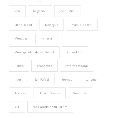
Iran
Irrigación
Javier Milei
Lionel Messi
Malargüe
manuel adorni
Mendoza
minería
Municipalidad de San Rafael
Omar Félix
Policía
pronóstico
reforma laboral
river
San Rafael
tiempo
turismo
Turistas
Ulpiano Suarez
Vendimia
YPF
“La Garrafa en tu Barrio”