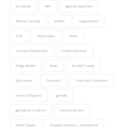
accidente
AFA
Agenda deportiva
Alfredo Cornejo
asfalto
Capacitación
CCIA
chiqui tapia
Clima
Concejo Deliberante
Cristina Kirchner
Diego Santilli
dolar
Donald Trump
Elecciones
Formula 1
Francisco Cerúndolo
Franco Colapinto
garrafa
garrafa en tu barrio
General ALvear
Hebe Casado
Hospital Teodoro J. Schestakow