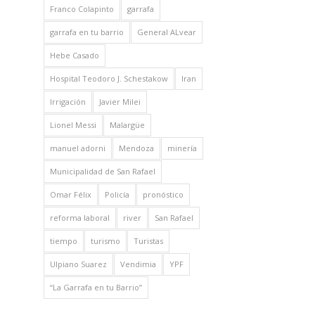
Franco Colapinto
garrafa
garrafa en tu barrio
General ALvear
Hebe Casado
Hospital Teodoro J. Schestakow
Iran
Irrigación
Javier Milei
Lionel Messi
Malargüe
manuel adorni
Mendoza
minería
Municipalidad de San Rafael
Omar Félix
Policía
pronóstico
reforma laboral
river
San Rafael
tiempo
turismo
Turistas
Ulpiano Suarez
Vendimia
YPF
“La Garrafa en tu Barrio”