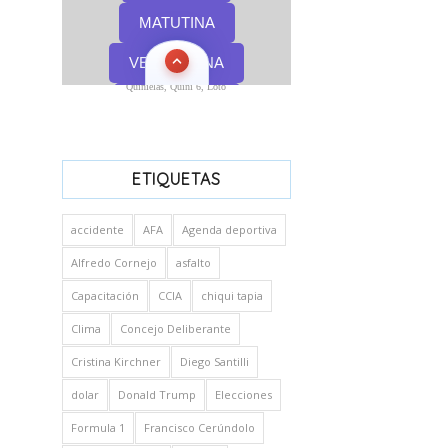
Quinielas, Quini 6, Loto
ETIQUETAS
accidente
AFA
Agenda deportiva
Alfredo Cornejo
asfalto
Capacitación
CCIA
chiqui tapia
Clima
Concejo Deliberante
Cristina Kirchner
Diego Santilli
dolar
Donald Trump
Elecciones
Formula 1
Francisco Cerúndolo