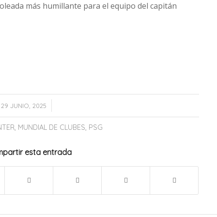
goleada más humillante para el equipo del capitán
/
29 JUNIO, 2025
NTER
,
MUNDIAL DE CLUBES
,
PSG
partir esta entrada