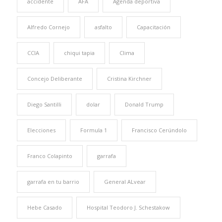
accidente
AFA
Agenda deportiva
Alfredo Cornejo
asfalto
Capacitación
CCIA
chiqui tapia
Clima
Concejo Deliberante
Cristina Kirchner
Diego Santilli
dolar
Donald Trump
Elecciones
Formula 1
Francisco Cerúndolo
Franco Colapinto
garrafa
garrafa en tu barrio
General ALvear
Hebe Casado
Hospital Teodoro J. Schestakow