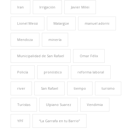
Iran
Irrigación
Javier Milei
Lionel Messi
Malargüe
manuel adorni
Mendoza
minería
Municipalidad de San Rafael
Omar Félix
Policía
pronóstico
reforma laboral
river
San Rafael
tiempo
turismo
Turistas
Ulpiano Suarez
Vendimia
YPF
“La Garrafa en tu Barrio”