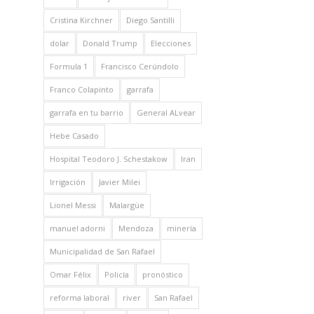
Cristina Kirchner
Diego Santilli
dolar
Donald Trump
Elecciones
Formula 1
Francisco Cerúndolo
Franco Colapinto
garrafa
garrafa en tu barrio
General ALvear
Hebe Casado
Hospital Teodoro J. Schestakow
Iran
Irrigación
Javier Milei
Lionel Messi
Malargüe
manuel adorni
Mendoza
minería
Municipalidad de San Rafael
Omar Félix
Policía
pronóstico
reforma laboral
river
San Rafael