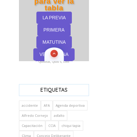
Quinielas, Quini 6, Loto
ETIQUETAS
accidente
AFA
Agenda deportiva
Alfredo Cornejo
asfalto
Capacitación
CCIA
chiqui tapia
Clima
Concejo Deliberante