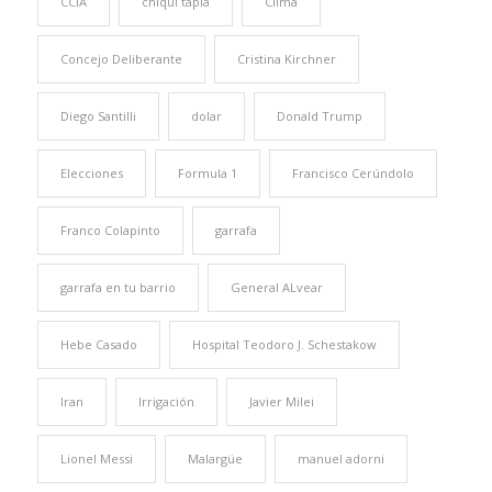
CCIA
chiqui tapia
Clima
Concejo Deliberante
Cristina Kirchner
Diego Santilli
dolar
Donald Trump
Elecciones
Formula 1
Francisco Cerúndolo
Franco Colapinto
garrafa
garrafa en tu barrio
General ALvear
Hebe Casado
Hospital Teodoro J. Schestakow
Iran
Irrigación
Javier Milei
Lionel Messi
Malargüe
manuel adorni