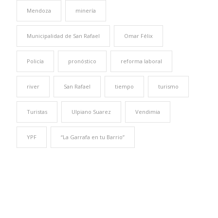
Mendoza
minería
Municipalidad de San Rafael
Omar Félix
Policía
pronóstico
reforma laboral
river
San Rafael
tiempo
turismo
Turistas
Ulpiano Suarez
Vendimia
YPF
“La Garrafa en tu Barrio”