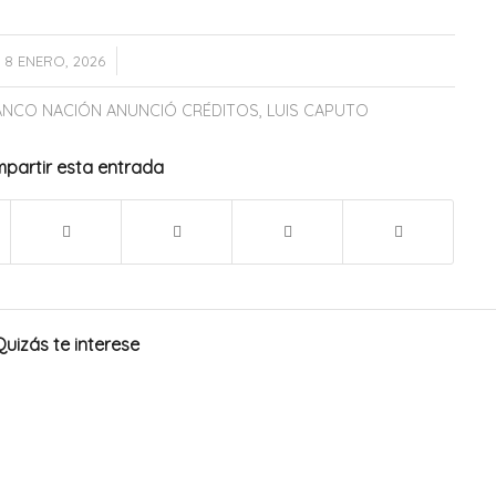
/
8 ENERO, 2026
ANCO NACIÓN ANUNCIÓ CRÉDITOS
,
LUIS CAPUTO
partir esta entrada
Quizás te interese