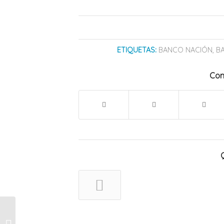
ETIQUETAS:
BANCO NACIÓN
,
B
Com
Preocupa la salud de
Emiliano “Dibu”