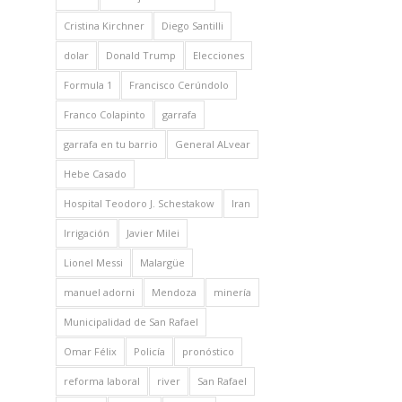
Cristina Kirchner
Diego Santilli
dolar
Donald Trump
Elecciones
Formula 1
Francisco Cerúndolo
Franco Colapinto
garrafa
garrafa en tu barrio
General ALvear
Hebe Casado
Hospital Teodoro J. Schestakow
Iran
Irrigación
Javier Milei
Lionel Messi
Malargüe
manuel adorni
Mendoza
minería
Municipalidad de San Rafael
Omar Félix
Policía
pronóstico
reforma laboral
river
San Rafael