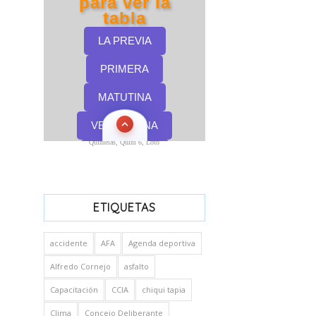
Quinielas, Quini 6, Loto
ETIQUETAS
accidente
AFA
Agenda deportiva
Alfredo Cornejo
asfalto
Capacitación
CCIA
chiqui tapia
Clima
Concejo Deliberante