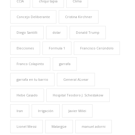
CCIA
chiqui tapia
Clima
Concejo Deliberante
Cristina Kirchner
Diego Santilli
dolar
Donald Trump
Elecciones
Formula 1
Francisco Cerúndolo
Franco Colapinto
garrafa
garrafa en tu barrio
General ALvear
Hebe Casado
Hospital Teodoro J. Schestakow
Iran
Irrigación
Javier Milei
Lionel Messi
Malargüe
manuel adorni