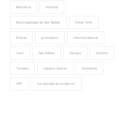
Mendoza
minería
Municipalidad de San Rafael
Omar Félix
Policía
pronóstico
reforma laboral
river
San Rafael
tiempo
turismo
Turistas
Ulpiano Suarez
Vendimia
YPF
“La Garrafa en tu Barrio”