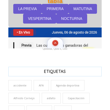
Quinielas, Quini 6, Loto
ETIQUETAS
accidente
AFA
Agenda deportiva
Alfredo Cornejo
asfalto
Capacitación