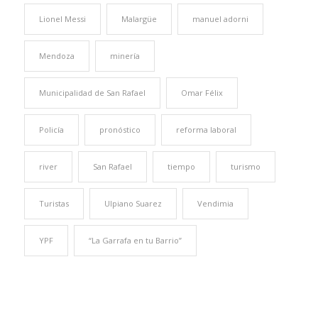
Lionel Messi
Malargüe
manuel adorni
Mendoza
minería
Municipalidad de San Rafael
Omar Félix
Policía
pronóstico
reforma laboral
river
San Rafael
tiempo
turismo
Turistas
Ulpiano Suarez
Vendimia
YPF
“La Garrafa en tu Barrio”