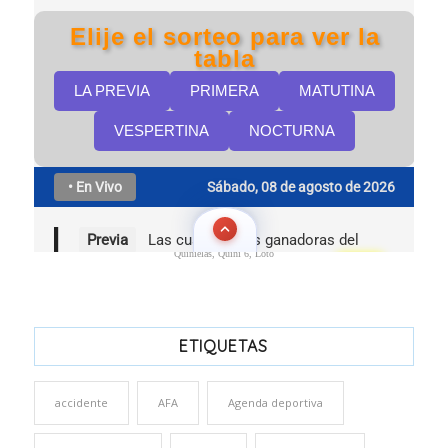
Quinielas, Quini 6, Loto
ETIQUETAS
accidente
AFA
Agenda deportiva