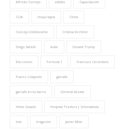
Alfredo Cornejo
asfalto
Capacitación
CCIA
chiqui tapia
Clima
Concejo Deliberante
Cristina Kirchner
Diego Santilli
dolar
Donald Trump
Elecciones
Formula 1
Francisco Cerúndolo
Franco Colapinto
garrafa
garrafa en tu barrio
General ALvear
Hebe Casado
Hospital Teodoro J. Schestakow
Iran
Irrigación
Javier Milei