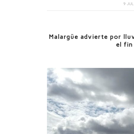
/
9 JUL
Malargüe advierte por llu
el fi