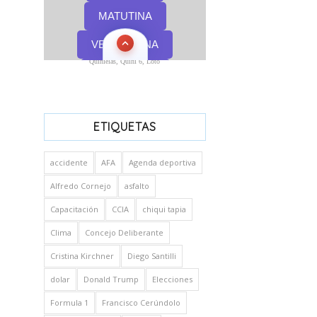
Quinielas, Quini 6, Loto
ETIQUETAS
accidente
AFA
Agenda deportiva
Alfredo Cornejo
asfalto
Capacitación
CCIA
chiqui tapia
Clima
Concejo Deliberante
Cristina Kirchner
Diego Santilli
dolar
Donald Trump
Elecciones
Formula 1
Francisco Cerúndolo