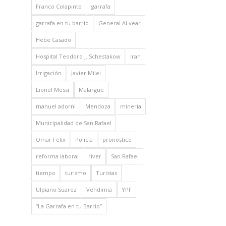
Franco Colapinto
garrafa
garrafa en tu barrio
General ALvear
Hebe Casado
Hospital Teodoro J. Schestakow
Iran
Irrigación
Javier Milei
Lionel Messi
Malargüe
manuel adorni
Mendoza
minería
Municipalidad de San Rafael
Omar Félix
Policía
pronóstico
reforma laboral
river
San Rafael
tiempo
turismo
Turistas
Ulpiano Suarez
Vendimia
YPF
“La Garrafa en tu Barrio”