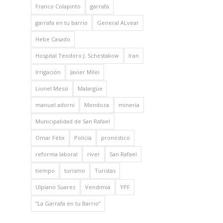
Franco Colapinto
garrafa
garrafa en tu barrio
General ALvear
Hebe Casado
Hospital Teodoro J. Schestakow
Iran
Irrigación
Javier Milei
Lionel Messi
Malargüe
manuel adorni
Mendoza
minería
Municipalidad de San Rafael
Omar Félix
Policía
pronóstico
reforma laboral
river
San Rafael
tiempo
turismo
Turistas
Ulpiano Suarez
Vendimia
YPF
“La Garrafa en tu Barrio”