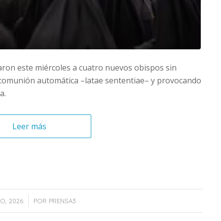
aron este miércoles a cuatro nuevos obispos sin
xcomunión automática –latae sententiae– y provocando
a.
Leer más
IO, 2026
POR
PRENSA3