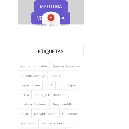
Quinielas, Quini 6, Loto
ETIQUETAS
accidente
AFA
Agenda deportiva
Alfredo Cornejo
asfalto
Capacitación
CCIA
chiqui tapia
Clima
Concejo Deliberante
Cristina Kirchner
Diego Santilli
dolar
Donald Trump
Elecciones
Formula 1
Francisco Cerúndolo