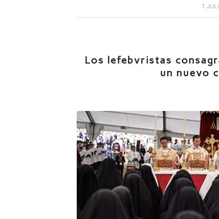
/
1 JUL
Los lefebvristas consag
un nuevo c