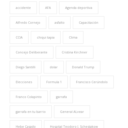
accidente
AFA
Agenda deportiva
Alfredo Cornejo
asfalto
Capacitación
CCIA
chiqui tapia
Clima
Concejo Deliberante
Cristina Kirchner
Diego Santilli
dolar
Donald Trump
Elecciones
Formula 1
Francisco Cerúndolo
Franco Colapinto
garrafa
garrafa en tu barrio
General ALvear
Hebe Casado
Hospital Teodoro J. Schestakow