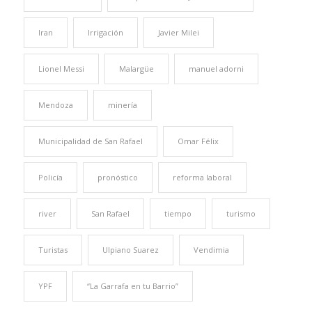
Iran
Irrigación
Javier Milei
Lionel Messi
Malargüe
manuel adorni
Mendoza
minería
Municipalidad de San Rafael
Omar Félix
Policía
pronóstico
reforma laboral
river
San Rafael
tiempo
turismo
Turistas
Ulpiano Suarez
Vendimia
YPF
“La Garrafa en tu Barrio”