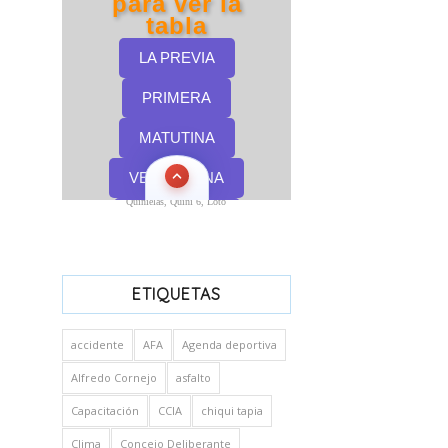
Quinielas, Quini 6, Loto
ETIQUETAS
accidente
AFA
Agenda deportiva
Alfredo Cornejo
asfalto
Capacitación
CCIA
chiqui tapia
Clima
Concejo Deliberante