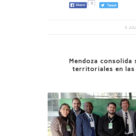
0
/
5 JUL
Mendoza consolida 
territoriales en la