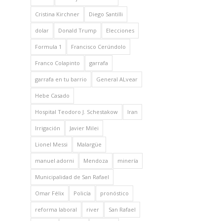
Cristina Kirchner
Diego Santilli
dolar
Donald Trump
Elecciones
Formula 1
Francisco Cerúndolo
Franco Colapinto
garrafa
garrafa en tu barrio
General ALvear
Hebe Casado
Hospital Teodoro J. Schestakow
Iran
Irrigación
Javier Milei
Lionel Messi
Malargüe
manuel adorni
Mendoza
minería
Municipalidad de San Rafael
Omar Félix
Policía
pronóstico
reforma laboral
river
San Rafael