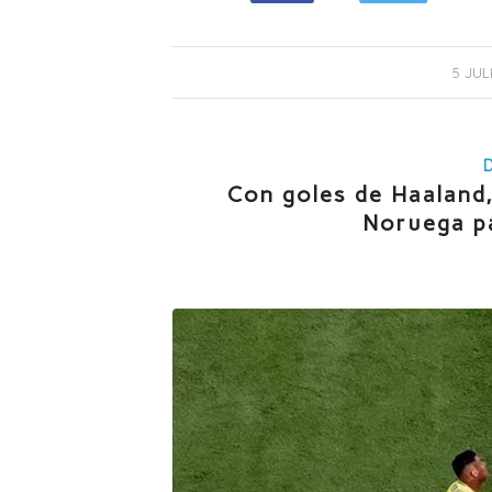
/
5 JUL
Con goles de Haaland,
Noruega pa