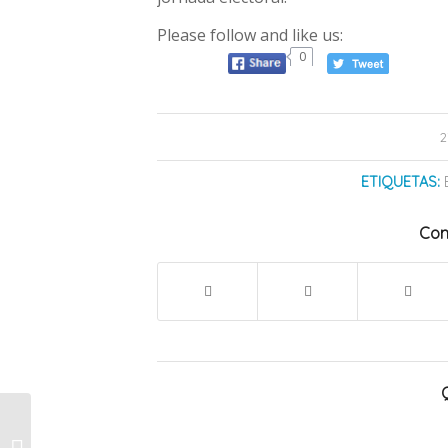
Please follow and like us:
0
2
ETIQUETAS:
Com
En el Cuarto Distrito
ganó La Libertad