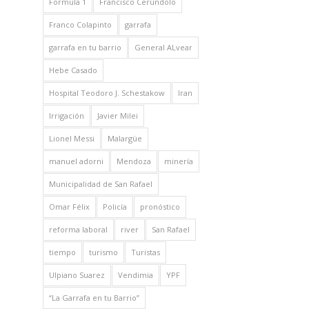
Formula 1
Francisco Cerúndolo
Franco Colapinto
garrafa
garrafa en tu barrio
General ALvear
Hebe Casado
Hospital Teodoro J. Schestakow
Iran
Irrigación
Javier Milei
Lionel Messi
Malargüe
manuel adorni
Mendoza
minería
Municipalidad de San Rafael
Omar Félix
Policía
pronóstico
reforma laboral
river
San Rafael
tiempo
turismo
Turistas
Ulpiano Suarez
Vendimia
YPF
“La Garrafa en tu Barrio”