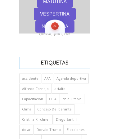
Quinielas, Quini 6, Loto
ETIQUETAS
accidente
AFA
Agenda deportiva
Alfredo Cornejo
asfalto
Capacitación
CCIA
chiqui tapia
Clima
Concejo Deliberante
Cristina Kirchner
Diego Santilli
dolar
Donald Trump
Elecciones