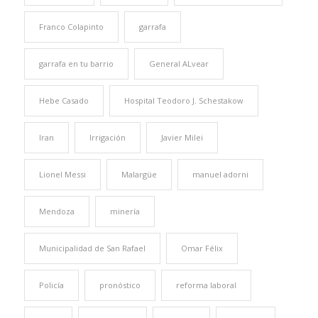
Franco Colapinto
garrafa
garrafa en tu barrio
General ALvear
Hebe Casado
Hospital Teodoro J. Schestakow
Iran
Irrigación
Javier Milei
Lionel Messi
Malargüe
manuel adorni
Mendoza
minería
Municipalidad de San Rafael
Omar Félix
Policía
pronóstico
reforma laboral