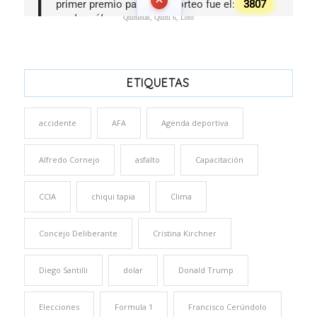
Quinielas, Quini 6, Loto
ETIQUETAS
accidente
AFA
Agenda deportiva
Alfredo Cornejo
asfalto
Capacitación
CCIA
chiqui tapia
Clima
Concejo Deliberante
Cristina Kirchner
Diego Santilli
dolar
Donald Trump
Elecciones
Formula 1
Francisco Cerúndolo