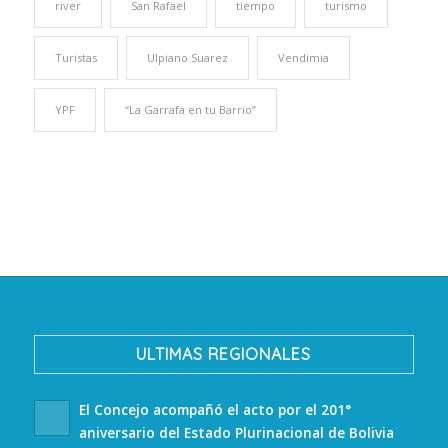
river
San Rafael
tiempo
turismo
Turistas
Ulpiano Suarez
Vendimia
YPF
“La Garrafa en tu Barrio”
ULTIMAS REGIONALES
El Concejo acompañó el acto por el 201°
aniversario del Estado Plurinacional de Bolivia