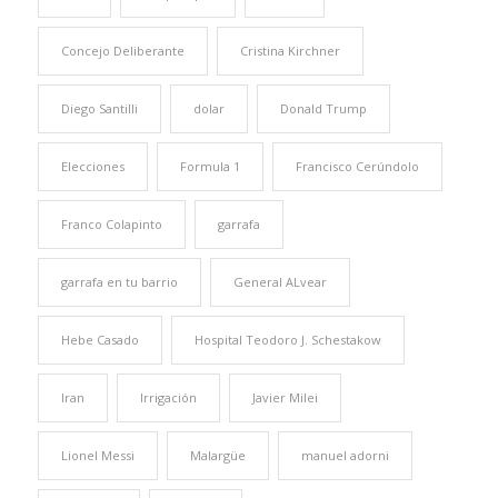
Concejo Deliberante
Cristina Kirchner
Diego Santilli
dolar
Donald Trump
Elecciones
Formula 1
Francisco Cerúndolo
Franco Colapinto
garrafa
garrafa en tu barrio
General ALvear
Hebe Casado
Hospital Teodoro J. Schestakow
Iran
Irrigación
Javier Milei
Lionel Messi
Malargüe
manuel adorni