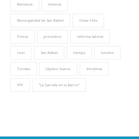
Mendoza
minería
Municipalidad de San Rafael
Omar Félix
Policía
pronóstico
reforma laboral
river
San Rafael
tiempo
turismo
Turistas
Ulpiano Suarez
Vendimia
YPF
“La Garrafa en tu Barrio”