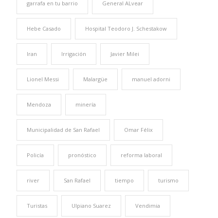
garrafa en tu barrio
General ALvear
Hebe Casado
Hospital Teodoro J. Schestakow
Iran
Irrigación
Javier Milei
Lionel Messi
Malargüe
manuel adorni
Mendoza
minería
Municipalidad de San Rafael
Omar Félix
Policía
pronóstico
reforma laboral
river
San Rafael
tiempo
turismo
Turistas
Ulpiano Suarez
Vendimia