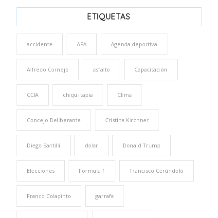
ETIQUETAS
accidente
AFA
Agenda deportiva
Alfredo Cornejo
asfalto
Capacitación
CCIA
chiqui tapia
Clima
Concejo Deliberante
Cristina Kirchner
Diego Santilli
dolar
Donald Trump
Elecciones
Formula 1
Francisco Cerúndolo
Franco Colapinto
garrafa