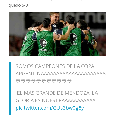
quedó 5-3.
SOMOS CAMPEONES DE LA COPA
ARGENTINAAAAAAAAAAAAAAAAAAAAAAAA
💙💙💙💙💙💙💙💙💙💙💙
¡EL MÁS GRANDE DE MENDOZA! LA
GLORIA ES NUESTRAAAAAAAAAAA
pic.twitter.com/GUs3bw0g8y