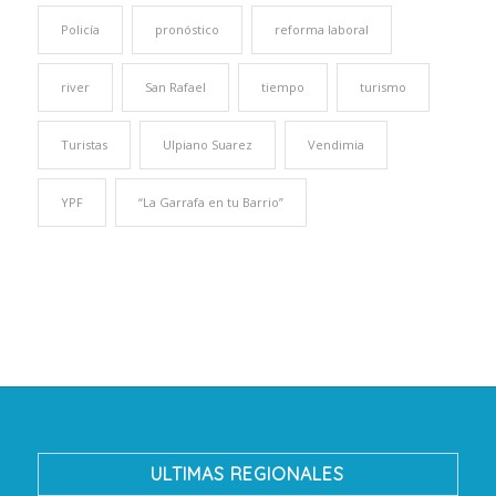
Policía
pronóstico
reforma laboral
river
San Rafael
tiempo
turismo
Turistas
Ulpiano Suarez
Vendimia
YPF
“La Garrafa en tu Barrio”
ULTIMAS REGIONALES