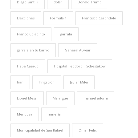
Diego Santilli
dolar
Donald Trump
Elecciones
Formula 1
Francisco Cerúndolo
Franco Colapinto
garrafa
garrafa en tu barrio
General ALvear
Hebe Casado
Hospital Teodoro J. Schestakow
Iran
Irrigación
Javier Milei
Lionel Messi
Malargüe
manuel adorni
Mendoza
minería
Municipalidad de San Rafael
Omar Félix