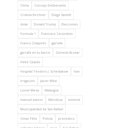
Clima
Concejo Deliberante
Cristina Kirchner
Diego Santilli
dolar
Donald Trump
Elecciones
Formula 1
Francisco Cerúndolo
Franco Colapinto
garrafa
garrafa en tu barrio
General ALvear
Hebe Casado
Hospital Teodoro J. Schestakow
Iran
Irrigación
Javier Milei
Lionel Messi
Malargüe
manuel adorni
Mendoza
minería
Municipalidad de San Rafael
Omar Félix
Policía
pronóstico
reforma laboral
river
San Rafael