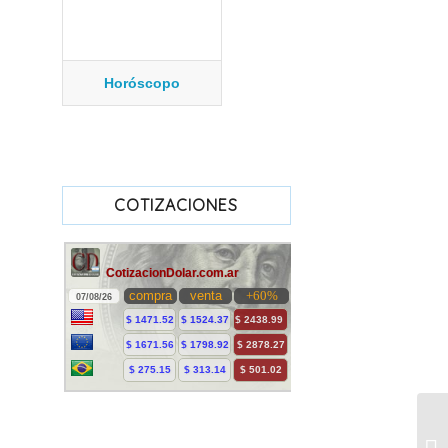
Horóscopo
COTIZACIONES
Un
sa