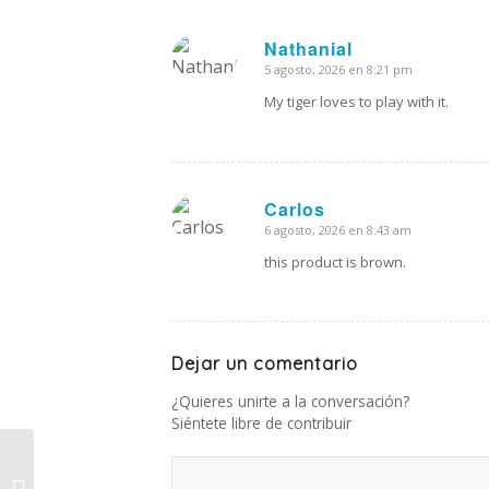
Nathanial
5 agosto, 2026 en 8:21 pm
Dice:
My tiger loves to play with it.
Carlos
6 agosto, 2026 en 8:43 am
Dice:
this product is brown.
Dejar un comentario
¿Quieres unirte a la conversación?
Siéntete libre de contribuir
San Rafael: servicios en los distritos
y mejoras en escuelas para