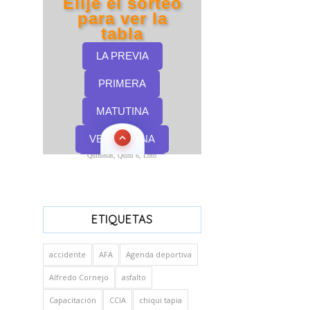
Quinielas, Quini 6, Loto
ETIQUETAS
accidente
AFA
Agenda deportiva
Alfredo Cornejo
asfalto
Capacitación
CCIA
chiqui tapia