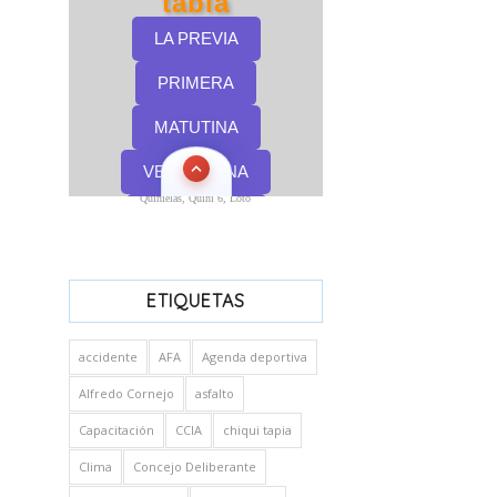
Quinielas, Quini 6, Loto
ETIQUETAS
accidente
AFA
Agenda deportiva
Alfredo Cornejo
asfalto
Capacitación
CCIA
chiqui tapia
Clima
Concejo Deliberante