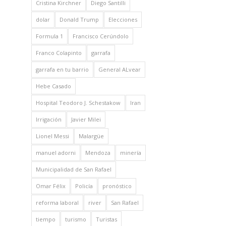
Cristina Kirchner
Diego Santilli
dolar
Donald Trump
Elecciones
Formula 1
Francisco Cerúndolo
Franco Colapinto
garrafa
garrafa en tu barrio
General ALvear
Hebe Casado
Hospital Teodoro J. Schestakow
Iran
Irrigación
Javier Milei
Lionel Messi
Malargüe
manuel adorni
Mendoza
minería
Municipalidad de San Rafael
Omar Félix
Policía
pronóstico
reforma laboral
river
San Rafael
tiempo
turismo
Turistas