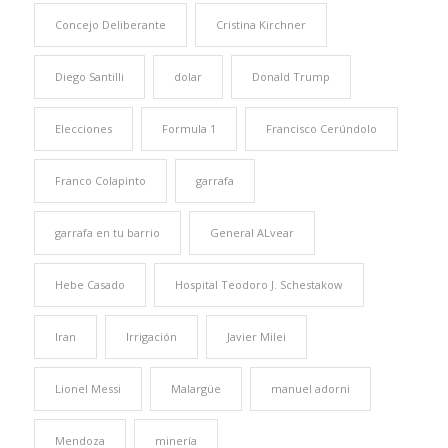
Concejo Deliberante
Cristina Kirchner
Diego Santilli
dolar
Donald Trump
Elecciones
Formula 1
Francisco Cerúndolo
Franco Colapinto
garrafa
garrafa en tu barrio
General ALvear
Hebe Casado
Hospital Teodoro J. Schestakow
Iran
Irrigación
Javier Milei
Lionel Messi
Malargüe
manuel adorni
Mendoza
minería