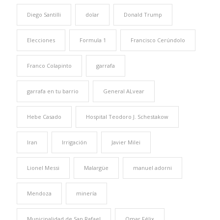
Diego Santilli
dolar
Donald Trump
Elecciones
Formula 1
Francisco Cerúndolo
Franco Colapinto
garrafa
garrafa en tu barrio
General ALvear
Hebe Casado
Hospital Teodoro J. Schestakow
Iran
Irrigación
Javier Milei
Lionel Messi
Malargüe
manuel adorni
Mendoza
minería
Municipalidad de San Rafael
Omar Félix