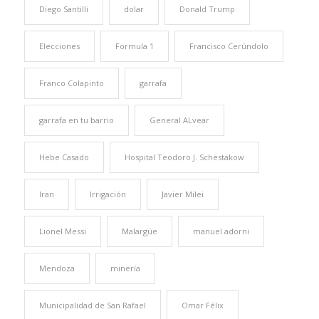
Diego Santilli
dolar
Donald Trump
Elecciones
Formula 1
Francisco Cerúndolo
Franco Colapinto
garrafa
garrafa en tu barrio
General ALvear
Hebe Casado
Hospital Teodoro J. Schestakow
Iran
Irrigación
Javier Milei
Lionel Messi
Malargüe
manuel adorni
Mendoza
minería
Municipalidad de San Rafael
Omar Félix