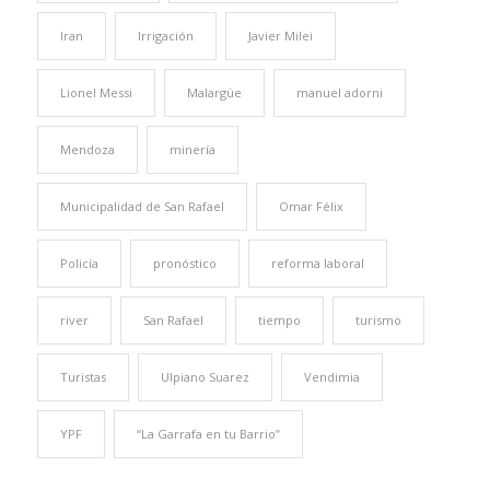
Iran
Irrigación
Javier Milei
Lionel Messi
Malargüe
manuel adorni
Mendoza
minería
Municipalidad de San Rafael
Omar Félix
Policía
pronóstico
reforma laboral
river
San Rafael
tiempo
turismo
Turistas
Ulpiano Suarez
Vendimia
YPF
“La Garrafa en tu Barrio”