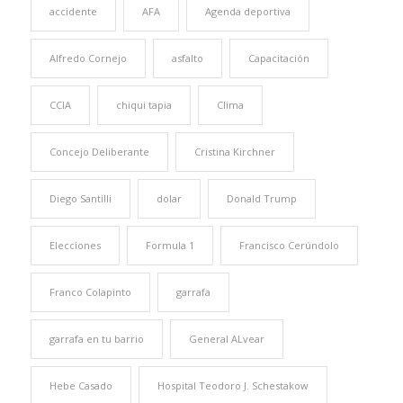
accidente
AFA
Agenda deportiva
Alfredo Cornejo
asfalto
Capacitación
CCIA
chiqui tapia
Clima
Concejo Deliberante
Cristina Kirchner
Diego Santilli
dolar
Donald Trump
Elecciones
Formula 1
Francisco Cerúndolo
Franco Colapinto
garrafa
garrafa en tu barrio
General ALvear
Hebe Casado
Hospital Teodoro J. Schestakow