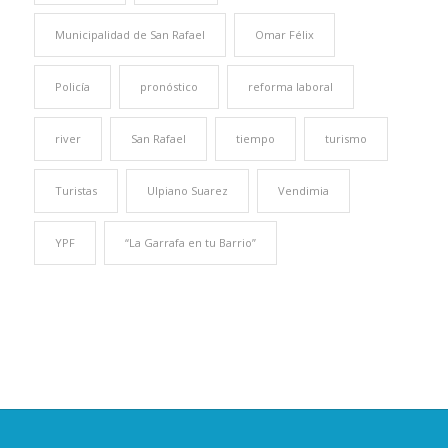
Municipalidad de San Rafael
Omar Félix
Policía
pronóstico
reforma laboral
river
San Rafael
tiempo
turismo
Turistas
Ulpiano Suarez
Vendimia
YPF
“La Garrafa en tu Barrio”