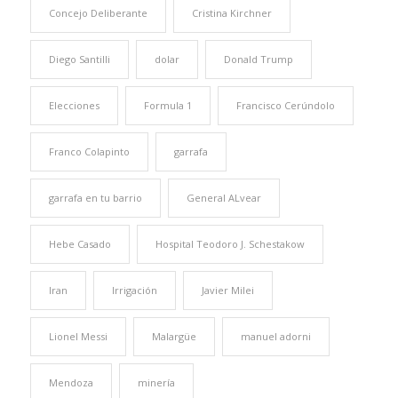
Concejo Deliberante
Cristina Kirchner
Diego Santilli
dolar
Donald Trump
Elecciones
Formula 1
Francisco Cerúndolo
Franco Colapinto
garrafa
garrafa en tu barrio
General ALvear
Hebe Casado
Hospital Teodoro J. Schestakow
Iran
Irrigación
Javier Milei
Lionel Messi
Malargüe
manuel adorni
Mendoza
minería