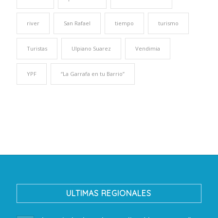
river
San Rafael
tiempo
turismo
Turistas
Ulpiano Suarez
Vendimia
YPF
“La Garrafa en tu Barrio”
ULTIMAS REGIONALES