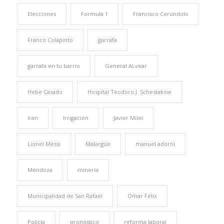
Elecciones
Formula 1
Francisco Cerúndolo
Franco Colapinto
garrafa
garrafa en tu barrio
General ALvear
Hebe Casado
Hospital Teodoro J. Schestakow
Iran
Irrigación
Javier Milei
Lionel Messi
Malargüe
manuel adorni
Mendoza
minería
Municipalidad de San Rafael
Omar Félix
Policía
pronóstico
reforma laboral