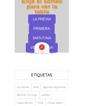
Quinielas, Quini 6, Loto
ETIQUETAS
accidente
AFA
Agenda deportiva
Alfredo Cornejo
asfalto
Capacitación
CCIA
chiqui tapia