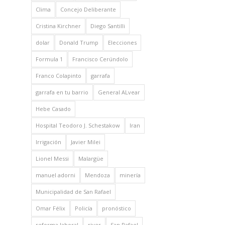
Clima
Concejo Deliberante
Cristina Kirchner
Diego Santilli
dolar
Donald Trump
Elecciones
Formula 1
Francisco Cerúndolo
Franco Colapinto
garrafa
garrafa en tu barrio
General ALvear
Hebe Casado
Hospital Teodoro J. Schestakow
Iran
Irrigación
Javier Milei
Lionel Messi
Malargüe
manuel adorni
Mendoza
minería
Municipalidad de San Rafael
Omar Félix
Policía
pronóstico
reforma laboral
river
San Rafael