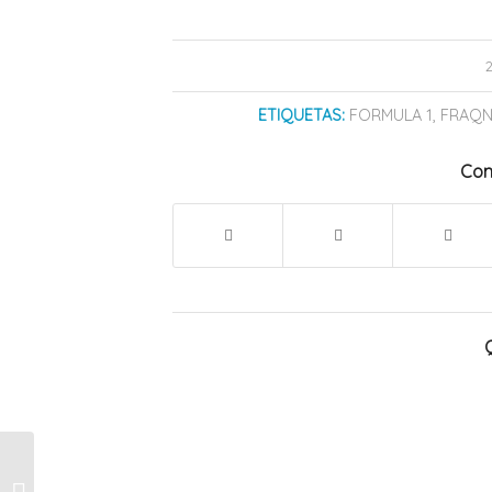
ETIQUETAS:
FORMULA 1
,
FRAQN
Com
“La Garrafa en tu
Barrio”: este jueves 28