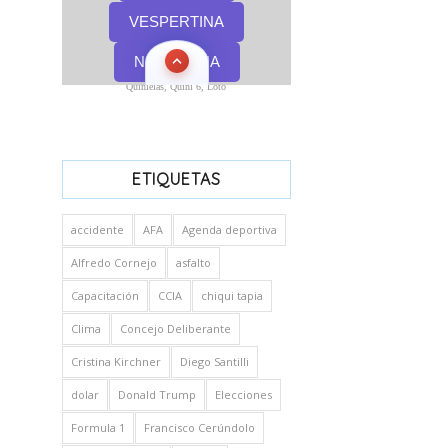
Quinielas, Quini 6, Loto
ETIQUETAS
accidente
AFA
Agenda deportiva
Alfredo Cornejo
asfalto
Capacitación
CCIA
chiqui tapia
Clima
Concejo Deliberante
Cristina Kirchner
Diego Santilli
dolar
Donald Trump
Elecciones
Formula 1
Francisco Cerúndolo