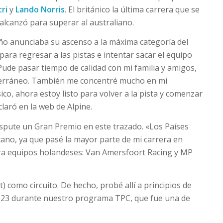
tri
y
Lando Norris
. El británico la última carrera que se
alcanzó para superar al australiano.
año anunciaba su ascenso a la máxima categoría del
ara regresar a las pistas e intentar sacar el equipo
Pude pasar tiempo de calidad con mi familia y amigos,
iterráneo. También me concentré mucho en mi
co, ahora estoy listo para volver a la pista y comenzar
laró en la web de Alpine.
ispute un Gran Premio en este trazado. «Los Países
ano, ya que pasé la mayor parte de mi carrera en
ra equipos holandeses: Van Amersfoort Racing y MP
como circuito. De hecho, probé allí a principios de
2023 durante nuestro programa TPC, que fue una de