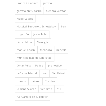
Franco Colapinto
garrafa
garrafa en tu barrio
General ALvear
Hebe Casado
Hospital Teodoro J. Schestakow
Iran
Irrigación
Javier Milei
Lionel Messi
Malargüe
manuel adorni
Mendoza
minería
Municipalidad de San Rafael
Omar Félix
Policía
pronóstico
reforma laboral
river
San Rafael
tiempo
turismo
Turistas
Ulpiano Suarez
Vendimia
YPF
“La Garrafa en tu Barrio”