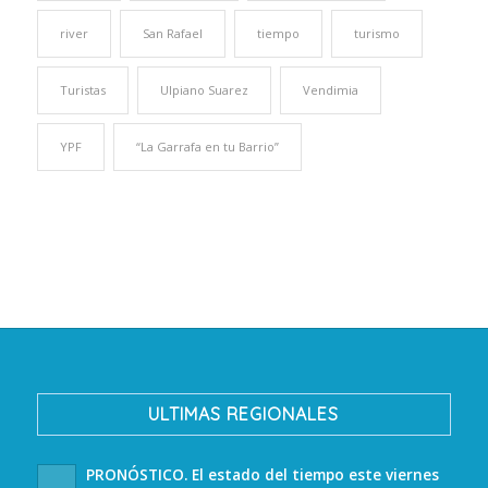
river
San Rafael
tiempo
turismo
Turistas
Ulpiano Suarez
Vendimia
YPF
“La Garrafa en tu Barrio”
ULTIMAS REGIONALES
PRONÓSTICO. El estado del tiempo este viernes