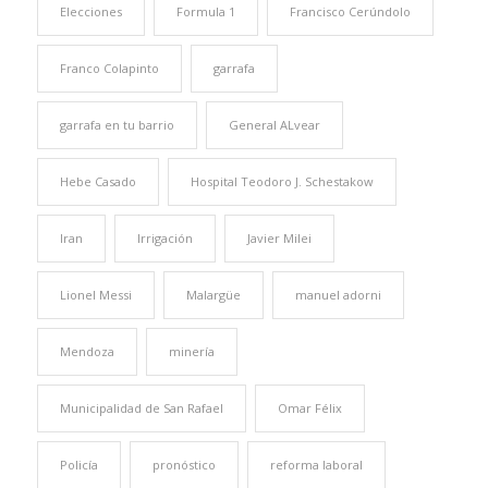
Elecciones
Formula 1
Francisco Cerúndolo
Franco Colapinto
garrafa
garrafa en tu barrio
General ALvear
Hebe Casado
Hospital Teodoro J. Schestakow
Iran
Irrigación
Javier Milei
Lionel Messi
Malargüe
manuel adorni
Mendoza
minería
Municipalidad de San Rafael
Omar Félix
Policía
pronóstico
reforma laboral