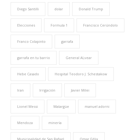
Diego Santilli
dolar
Donald Trump
Elecciones
Formula 1
Francisco Cerúndolo
Franco Colapinto
garrafa
garrafa en tu barrio
General ALvear
Hebe Casado
Hospital Teodoro J. Schestakow
Iran
Irrigación
Javier Milei
Lionel Messi
Malargüe
manuel adorni
Mendoza
minería
Municipalidad de San Rafael
Omar Félix