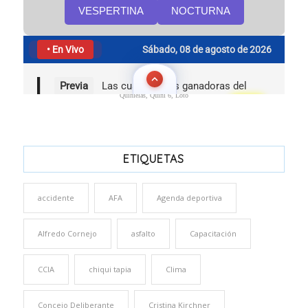
Quinielas, Quini 6, Loto
ETIQUETAS
accidente
AFA
Agenda deportiva
Alfredo Cornejo
asfalto
Capacitación
CCIA
chiqui tapia
Clima
Concejo Deliberante
Cristina Kirchner