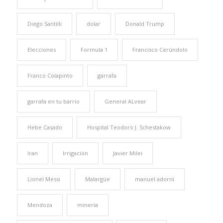
Diego Santilli
dolar
Donald Trump
Elecciones
Formula 1
Francisco Cerúndolo
Franco Colapinto
garrafa
garrafa en tu barrio
General ALvear
Hebe Casado
Hospital Teodoro J. Schestakow
Iran
Irrigación
Javier Milei
Lionel Messi
Malargüe
manuel adorni
Mendoza
minería